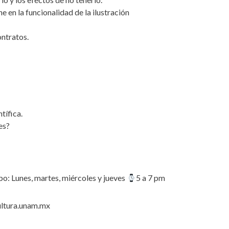
 en la funcionalidad de la ilustración
ontratos.
tífica.
es?
abo: Lunes, martes, miércoles y jueves
5 a 7 pm
ultura.unam.mx