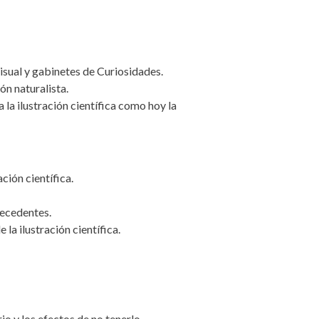
isual y gabinetes de Curiosidades.
ón naturalista.
a la ilustración científica como hoy la
ación científica.
tecedentes.
la ilustración científica.
o y los efectos de no tenerlo.