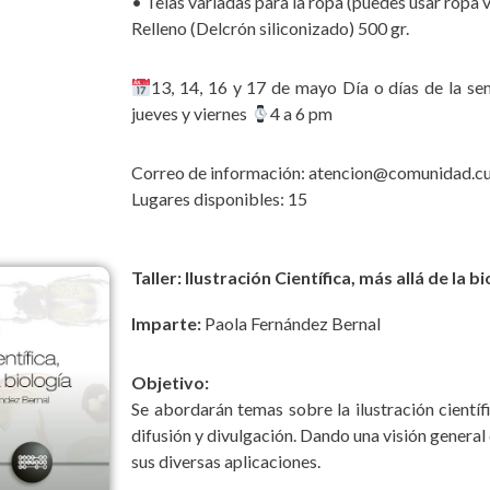
• Telas variadas para la ropa (puedes usar ropa v
Relleno (Delcrón siliconizado) 500 gr.
13, 14, 16 y 17 de mayo Día o días de la sem
jueves y viernes
4 a 6 pm
Correo de información: atencion@comunidad.c
Lugares disponibles: 15
Taller: Ilustración Científica, más allá de la bi
Imparte:
Paola Fernández Bernal
Objetivo:
Se abordarán temas sobre la ilustración científ
difusión y divulgación. Dando una visión general 
sus diversas aplicaciones.